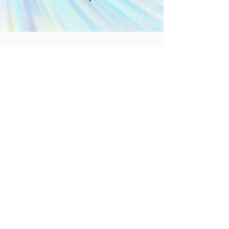
La Madre Divina si trova trascendendo il
processo del pensare e rimanendo
pienamente sveglie all’interno di noi
stesse. È nel cuore della nostra coscienza
autoreferenziale che è localizzata la
Madre Divina.
È da qui, dalla pura realtà della Madre
Divina, localizzata nella Coscienza
Trascendentale, che abbiamo la capacità
di nutrire ogni singolo individuo, ogni
granello della creazione.
Dal livello della Coscienza
Trascendentale, al di là del tempo e dello
spazio, le onde della nostra beatitudine
nutriente raggiungono simultaneamente
ognuno ed ogni cosa.